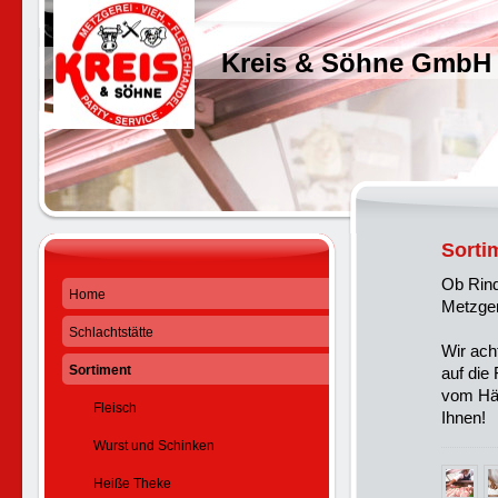
Kreis & Söhne GmbH
Sorti
Ob Rind
Home
Metzger
Schlachtstätte
Wir ach
Sortiment
auf die
vom Hän
Fleisch
Ihnen!
Wurst und Schinken
Heiße Theke